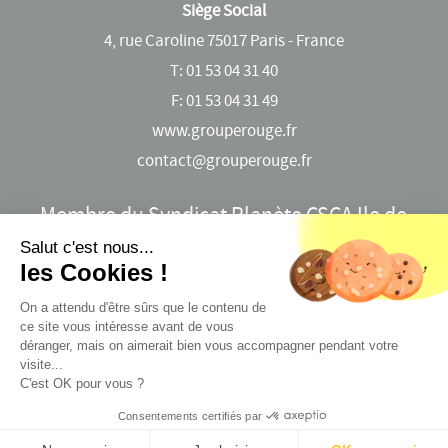
Siège Social
4, rue Caroline 75017 Paris - France
T:
01 53 04 31 40
F: 01 53 04 31 49
www.grouperouge.fr
contact@grouperouge.fr
Membre du Syndicat Planète CSCA Ile de
France
Salut c'est nous...
les Cookies !
Mentions légales
-
Données personnelles
-
Indices
On a attendu d'être sûrs que le contenu de
Assurances IARD
-
Plafond Sécurité Sociale
- ©Groupe
ce site vous intéresse avant de vous
Rouge 2026 -
déranger, mais on aimerait bien vous accompagner pendant votre
Administration
visite...
C'est OK pour vous ?
Consentements certifiés par