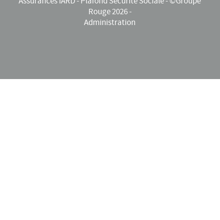
Assurances IARD
-
Plafond Sécurité Sociale
- ©Groupe
Rouge 2026 -
Administration