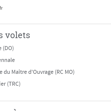
fr
s volets
 (DO)
ennale
le du Maître d'Ouvrage (RC MO)
ier (TRC)