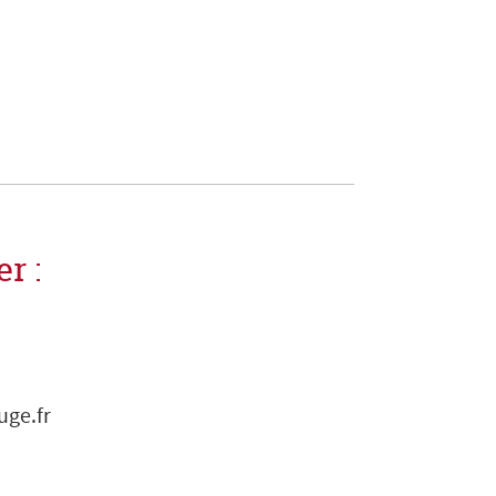
r :
uge.fr