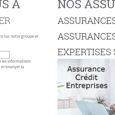
S À
NOS ASS
ER
ASSURANCES
ASSURANCES
s sur notre groupe et
EXPERTISES
 les informations
r m'envoyer la