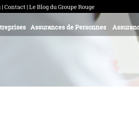
s
|
Contact
|
Le Blog du Groupe Rouge
treprises
Assurances de Personnes
Assuranc