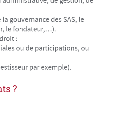
 administrative, de gestion, de
 la gouvernance des SAS, le
er, le fondateur,…).
roit :
liales ou de participations, ou
nvestisseur par exemple).
ts ?