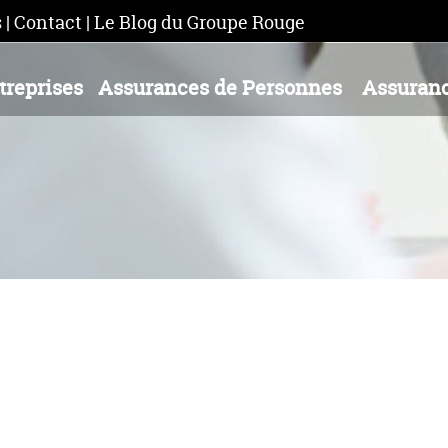
s
|
Contact
|
Le Blog du Groupe Rouge
treprises
Assurances de Personnes
Assuranc