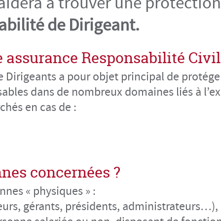
 aidera à trouver une protecti
bilité de Dirigeant.
 assurance Responsabilité Civil
e Dirigeants a pour objet principal de protég
sables dans de nombreux domaines liés à l’exe
hés en cas de :
nnes concernées ?
nnes « physiques » :
eurs, gérants, présidents, administrateurs…),