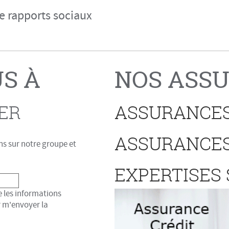
e rapports sociaux
S À
NOS ASS
ER
ASSURANCES
ASSURANCES
s sur notre groupe et
EXPERTISES
 les informations
r m'envoyer la